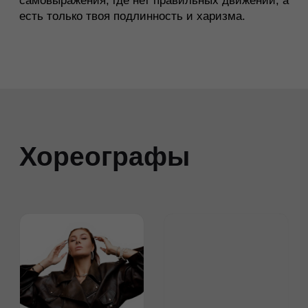
Егор Соколов
Таша Поречная
Стиль:
хип-хоп (hip-hop)
Стиль:
хип-хоп (hip-hop)
Хореограф-постановщик
Стаж преподавания
спектаклей «Город
более 14 лет.Победитель,
Запретов» и «Зарисовки»,
финалист и участница
а также коммерческих
таких чемпионатов
мероприятий для брендов
как: World of Dance (WOD)
AVON и «Золотой
RUSSIA, FRAME UP
Граммофон».
DANCE FESTIVAL,
Многократный чемпион и
VOLGA, MOVE
призёр российских и
FORWARD и др.
международных баттлов,
обладатель звания Best
Russian HIP-HOP Dancer
(2011).