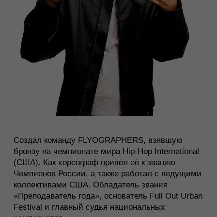
Финалистка шоу «Новые танцы» на ТНТ
Участница команды RED HAZE CREW и бывшая
участница P.L.U.R Dance Company.
Многократный призёр и чемпион крупных баттлов
(Hip Hop International Russia, PROJECT 818)
Сотрудничала с множеством звёзд, от Little Big и
Полины Гагариной до Will Smith.
Руководитель команды RGT