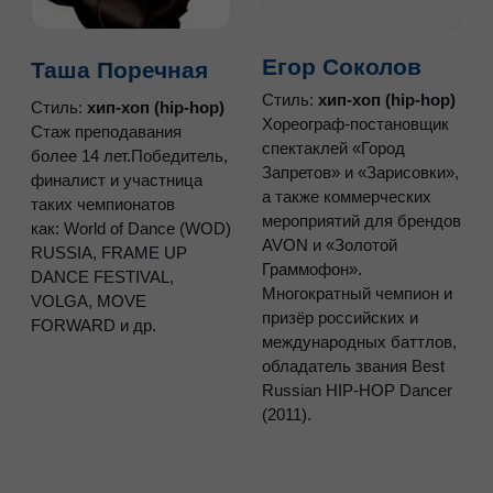
Алексей
Туся
Шалбуров
Стиль:
хип-хоп (hip-hop)
Финалистка шоу «Новые
Стиль:
хип-хоп (hip-hop)
танцы» на ТНТ
Создал команду
Участница команды RED
FLYOGRAPHERS,
HAZE CREW и бывшая
взявшую бронзу на
участница P.L.U.R Dance
чемпионате мира Hip-Hop
Company.
International (США). Как
Многократный призёр и
хореограф привёл её к
чемпион крупных баттлов
званию Чемпионов
(Hip Hop International
России, а также работал с
Russia, PROJECT 818)
ведущими коллективами
США. Обладатель звания
«Преподаватель года»,
основатель Full Out Urban
Festival и главный судья
национальных
чемпионатов.