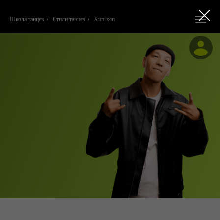
Школа танцев
/
Стили танцев
/
Хип-хоп
ОБУЧЕНИЕ ХИП-
ХОП ТАНЦАМ
«САМОЕ ГЛАВНОЕ В ТАНЦЕ - ЭТО
ЧУВСТВА»