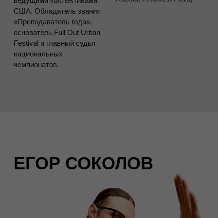
мероприятий для брендов AVON и «Золотой
Граммофон».
Многократный чемпион и призёр российских и
международных баттлов, обладатель звания Best
Russian HIP-HOP Dancer (2011).
С 2005 года преподает и с 2009 организует
масштабные танцевальные проекты, такие как
P.L.U.R. BATTLE.