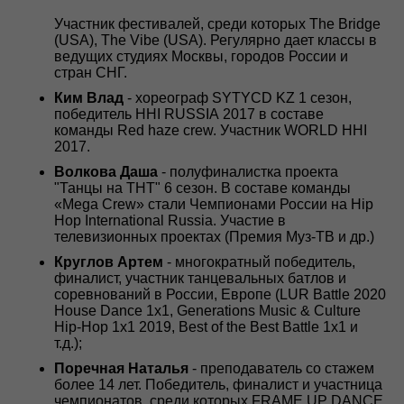
Участник фестивалей, среди которых The Bridge
(USA), The Vibe (USA). Регулярно дает классы в
ведущих студиях Москвы, городов России и
стран СНГ.
Ким Влад
- хореограф SYTYCD KZ 1 сезон,
победитель HHI RUSSIA 2017 в составе
команды Red haze crew. Участник WORLD HHI
2017.
Волкова Даша
- полуфиналистка проекта
"Танцы на ТНТ" 6 сезон. В составе команды
«Mega Crew» стали Чемпионами России на Hip
Hop International Russia. Участие в
телевизионных проектах (Премия Муз-ТВ и др.)
Круглов Артем
- многократный победитель,
финалист, участник танцевальных батлов и
соревнований в России, Европе (LUR Battle 2020
House Dance 1x1, Generations Music & Culture
Hip-Hop 1x1 2019, Best of the Best Battle 1x1 и
т.д.);
Поречная Наталья
- преподаватель со стажем
более 14 лет. Победитель, финалист и участница
чемпионатов, среди которых FRAME UP DANCE