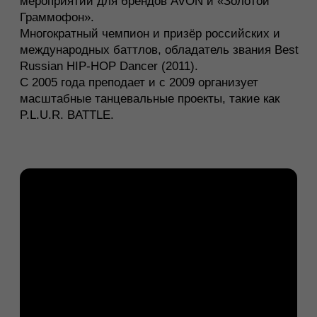
Создал команду FLYOGRAPHERS, взявшую
бронзу на чемпионате мира Hip-Hop International
(США). Как хореограф привёл её к званию
Чемпионов России, а также работал с ведущими
коллективами США. Обладатель звания
«Преподаватель года», основатель Full Out Urban
Festival и главный судья национальных
чемпионатов.
Побеждал с командами на крупнейших мировых
фестивалях, включая World of Dance LA.