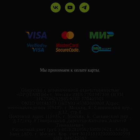
Мы принимаем к оплате карты.
Общество с ограниченной ответственностью
«ПРОТАНЦЫ» г. Москва ИНН 7704347330 ОГРН
1167746212985 КПП 770401001
ОКПО 00141373 ОКТМО 45383000000 Адрес
местонахождения 119435, г. Москва, Б. Саввинский пер.,
д.12, стр.8
Почтовый адрес 119435, г. Москва, Б. Саввинский пер.,
д.12, стр.8 Генеральный директор
Калинин Алексей
Геннадьевич
Расчетный счет (руб.) 40702810502330002624, Альфа
Банк (АО), г. Москва, Кор. счет 30101810200000000593
БИК 044525593