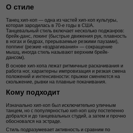
О стиле
Танец хип-хоп — одна из частей хип-хоп культуры,
которая зародилась в 70-е годы в США.
Танцевальный стиль включает несколько поджанров:
брейк-данс, локинг (быстрые движения рук, плавность
в ногах и бедрах, прерываемые резкими паузами),
поппинг (резкие «вздрагивания» — сокращение
мышц, иногда стиль называют верхним брейк-
дансом).
В основе хип-хопа лежат ритмичные раскачивания и
работа ног, характерны импровизация и резкая смена
положений и интенсивности: прыжки сменяются на
скольжение, рывки на плавные покачивания.
Кому подходит
Изначально хип-хоп был исключительно уличным
танцем, но с популярностью хип-хоп шоу постепенно
добрался и до танцевальных студий, а затем и прочно
обосновался на эстраде.
Стиль подразумевает активность и сравним по