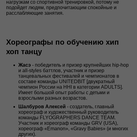
нагрузкам со спортивной тренировкой, потому не
подойдет людям, предпочитающим спокойные и
расслабляющие занятия.
Хореографы по обучению хип
хоп танцу
Жасэ
- победитель и призер крупнейших hip-hop
и all-styles баттлов, участник и призер
танцевальных фестивалей и чемпионатов в
составе команды UNITEDBIT [двукратный
чемпион России на HHI в категории ADULTS].
Имеет большой опыт работы с детьми и
взрослыми разных возрастов.
Шалбуров Алексей
- создатель, главный
хореограф и художественный руководитель
команды FLYOGRAPHERS DANCE TEAM.
Участник и хореограф команды GRV (USA),
хореограф «Emanon», «Gravy Babies» (и многих
других).